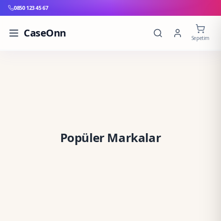
0850 123 45 67
CaseOnn
Sepetim
Popüler Markalar
Apple
Xiaomi
Garmin
Huawei
Samsung
JBL