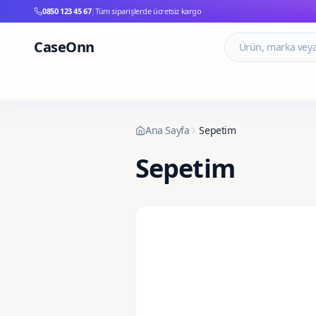
0850 123 45 67
|
Tüm siparişlerde ücretsiz kargo
CaseOnn
Ana Sayfa
Sepetim
Sepetim