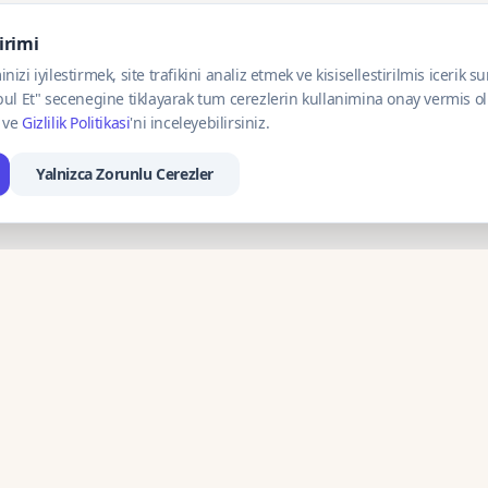
dirimi
zi iyilestirmek, site trafikini analiz etmek ve kisisellestirilmis icerik s
ul Et" secenegine tiklayarak tum cerezlerin kullanimina onay vermis olu
ve
Gizlilik Politikasi
'ni inceleyebilirsiniz.
Yalnizca Zorunlu Cerezler