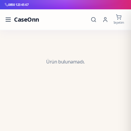
0850 123 45 67
CaseOnn
Sepetim
Ürün bulunamadı.