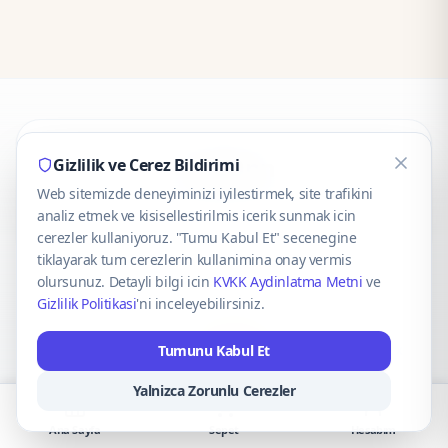
CaseOnn
Gizlilik ve Cerez Bildirimi
Web sitemizde deneyiminizi iyilestirmek, site trafikini
© 2025 CaseOnn. Tüm hakları saklıdır.
analiz etmek ve kisisellestirilmis icerik sunmak icin
cerezler kullaniyoruz. "Tumu Kabul Et" secenegine
tiklayarak tum cerezlerin kullanimina onay vermis
olursunuz. Detayli bilgi icin
KVKK Aydinlatma Metni
ve
Gizlilik Politikasi
'ni inceleyebilirsiniz.
Güvenli ödeme altyapısı
iyzico
tarafından sağlanmaktadır.
Tumunu Kabul Et
iyzico ile Öde
Troy
VISA
Mastercard
AMEX
Yalnizca Zorunlu Cerezler
Ana Sayfa
Sepet
Hesabım