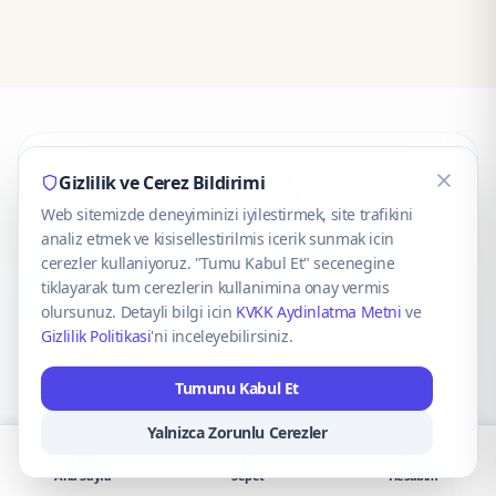
CaseOnn
Gizlilik ve Cerez Bildirimi
Web sitemizde deneyiminizi iyilestirmek, site trafikini
© 2025 CaseOnn. Tüm hakları saklıdır.
analiz etmek ve kisisellestirilmis icerik sunmak icin
cerezler kullaniyoruz. "Tumu Kabul Et" secenegine
tiklayarak tum cerezlerin kullanimina onay vermis
olursunuz. Detayli bilgi icin
KVKK Aydinlatma Metni
ve
Gizlilik Politikasi
'ni inceleyebilirsiniz.
Güvenli ödeme altyapısı
iyzico
tarafından sağlanmaktadır.
Tumunu Kabul Et
iyzico ile Öde
Troy
VISA
Mastercard
AMEX
Yalnizca Zorunlu Cerezler
Ana Sayfa
Sepet
Hesabım