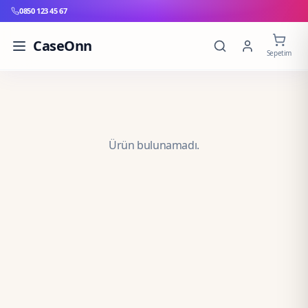
0850 123 45 67
CaseOnn
Sepetim
Ürün bulunamadı.