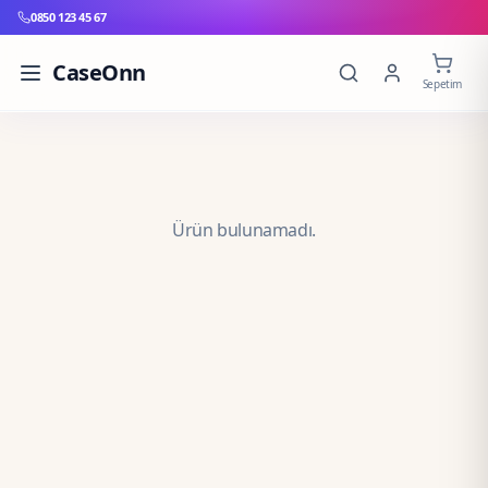
0850 123 45 67
CaseOnn
Sepetim
Ürün bulunamadı.