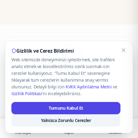
CaseOnn
Gizlilik ve Cerez Bildirimi
Web sitemizde deneyiminizi iyilestirmek, site trafikini
© 2025 CaseOnn. Tüm hakları saklıdır.
analiz etmek ve kisisellestirilmis icerik sunmak icin
cerezler kullaniyoruz. "Tumu Kabul Et" secenegine
tiklayarak tum cerezlerin kullanimina onay vermis
olursunuz. Detayli bilgi icin
KVKK Aydinlatma Metni
ve
Gizlilik Politikasi
'ni inceleyebilirsiniz.
Güvenli ödeme altyapısı
iyzico
tarafından sağlanmaktadır.
Tumunu Kabul Et
iyzico ile Öde
Troy
VISA
Mastercard
AMEX
Yalnizca Zorunlu Cerezler
Ana Sayfa
Sepet
Hesabım