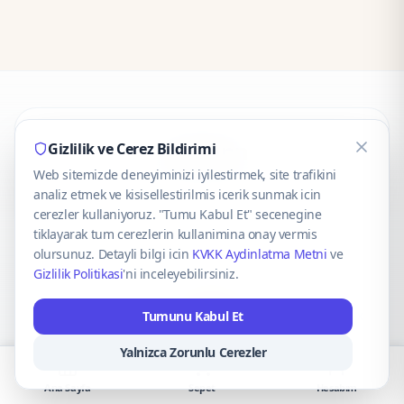
CaseOnn
Gizlilik ve Cerez Bildirimi
Web sitemizde deneyiminizi iyilestirmek, site trafikini
© 2025 CaseOnn. Tüm hakları saklıdır.
analiz etmek ve kisisellestirilmis icerik sunmak icin
cerezler kullaniyoruz. "Tumu Kabul Et" secenegine
tiklayarak tum cerezlerin kullanimina onay vermis
olursunuz. Detayli bilgi icin
KVKK Aydinlatma Metni
ve
Gizlilik Politikasi
'ni inceleyebilirsiniz.
Güvenli ödeme altyapısı
iyzico
tarafından sağlanmaktadır.
Tumunu Kabul Et
iyzico ile Öde
Troy
VISA
Mastercard
AMEX
Yalnizca Zorunlu Cerezler
Ana Sayfa
Sepet
Hesabım