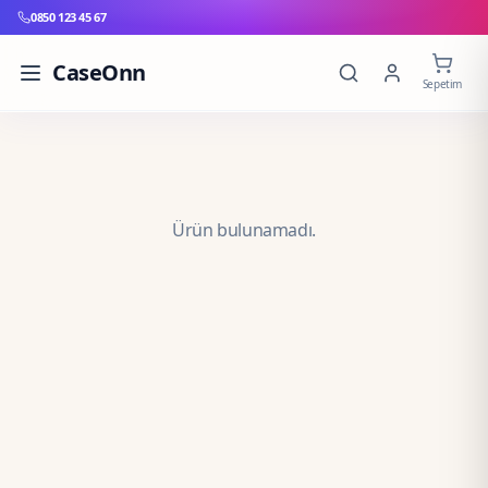
0850 123 45 67
CaseOnn
Sepetim
Ürün bulunamadı.