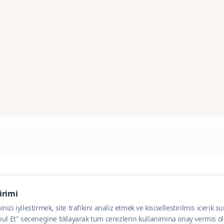
dirimi
zi iyilestirmek, site trafikini analiz etmek ve kisisellestirilmis icerik s
ul Et" secenegine tiklayarak tum cerezlerin kullanimina onay vermis olu