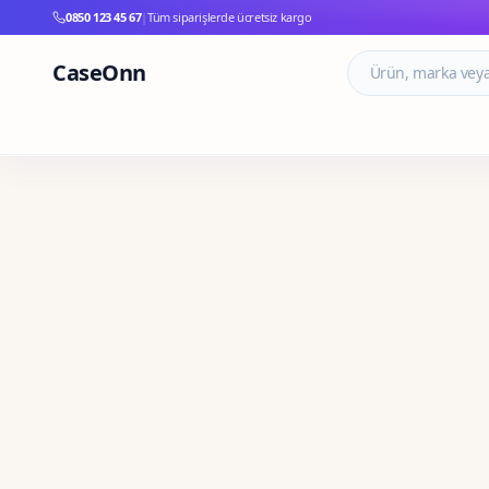
0850 123 45 67
|
Tüm siparişlerde ücretsiz kargo
CaseOnn