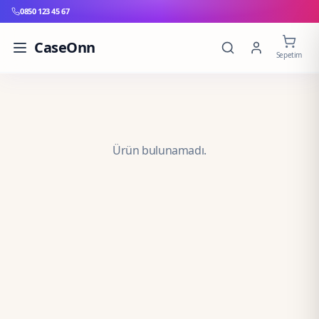
0850 123 45 67
CaseOnn
Sepetim
Ürün bulunamadı.