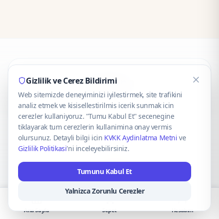
CaseOnn
Gizlilik ve Cerez Bildirimi
Web sitemizde deneyiminizi iyilestirmek, site trafikini
© 2025 CaseOnn. Tüm hakları saklıdır.
analiz etmek ve kisisellestirilmis icerik sunmak icin
cerezler kullaniyoruz. "Tumu Kabul Et" secenegine
tiklayarak tum cerezlerin kullanimina onay vermis
olursunuz. Detayli bilgi icin
KVKK Aydinlatma Metni
ve
Gizlilik Politikasi
'ni inceleyebilirsiniz.
Güvenli ödeme altyapısı
iyzico
tarafından sağlanmaktadır.
Tumunu Kabul Et
iyzico ile Öde
Troy
VISA
Mastercard
AMEX
Yalnizca Zorunlu Cerezler
Ana Sayfa
Sepet
Hesabım