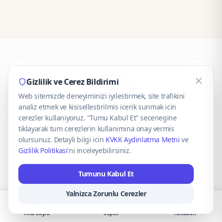
CaseOnn
Gizlilik ve Cerez Bildirimi
Web sitemizde deneyiminizi iyilestirmek, site trafikini
© 2025 CaseOnn. Tüm hakları saklıdır.
analiz etmek ve kisisellestirilmis icerik sunmak icin
cerezler kullaniyoruz. "Tumu Kabul Et" secenegine
tiklayarak tum cerezlerin kullanimina onay vermis
olursunuz. Detayli bilgi icin
KVKK Aydinlatma Metni
ve
Gizlilik Politikasi
'ni inceleyebilirsiniz.
Güvenli ödeme altyapısı
iyzico
tarafından sağlanmaktadır.
Tumunu Kabul Et
iyzico ile Öde
Troy
VISA
Mastercard
AMEX
Yalnizca Zorunlu Cerezler
Ana Sayfa
Sepet
Hesabım