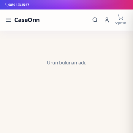
0850 123 45 67
CaseOnn
Sepetim
Ürün bulunamadı.