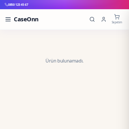
0850 123 45 67
CaseOnn
Sepetim
Ürün bulunamadı.