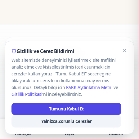
CaseOnn
Gizlilik ve Cerez Bildirimi
Web sitemizde deneyiminizi iyilestirmek, site trafikini
© 2025 CaseOnn. Tüm hakları saklıdır.
analiz etmek ve kisisellestirilmis icerik sunmak icin
cerezler kullaniyoruz. "Tumu Kabul Et" secenegine
tiklayarak tum cerezlerin kullanimina onay vermis
olursunuz. Detayli bilgi icin
KVKK Aydinlatma Metni
ve
Gizlilik Politikasi
'ni inceleyebilirsiniz.
Güvenli ödeme altyapısı
iyzico
tarafından sağlanmaktadır.
Tumunu Kabul Et
iyzico ile Öde
Troy
VISA
Mastercard
AMEX
Yalnizca Zorunlu Cerezler
Ana Sayfa
Sepet
Hesabım