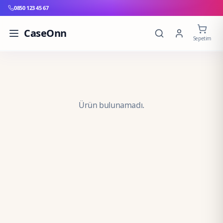
0850 123 45 67
CaseOnn
Sepetim
Ürün bulunamadı.