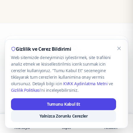
CaseOnn
Gizlilik ve Cerez Bildirimi
Web sitemizde deneyiminizi iyilestirmek, site trafikini
© 2025 CaseOnn. Tüm hakları saklıdır.
analiz etmek ve kisisellestirilmis icerik sunmak icin
cerezler kullaniyoruz. "Tumu Kabul Et" secenegine
tiklayarak tum cerezlerin kullanimina onay vermis
olursunuz. Detayli bilgi icin
KVKK Aydinlatma Metni
ve
Gizlilik Politikasi
'ni inceleyebilirsiniz.
Güvenli ödeme altyapısı
iyzico
tarafından sağlanmaktadır.
Tumunu Kabul Et
iyzico ile Öde
Troy
VISA
Mastercard
AMEX
Yalnizca Zorunlu Cerezler
Ana Sayfa
Sepet
Hesabım