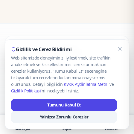
CaseOnn
Gizlilik ve Cerez Bildirimi
Web sitemizde deneyiminizi iyilestirmek, site trafikini
© 2025 CaseOnn. Tüm hakları saklıdır.
analiz etmek ve kisisellestirilmis icerik sunmak icin
cerezler kullaniyoruz. "Tumu Kabul Et" secenegine
tiklayarak tum cerezlerin kullanimina onay vermis
olursunuz. Detayli bilgi icin
KVKK Aydinlatma Metni
ve
Gizlilik Politikasi
'ni inceleyebilirsiniz.
Güvenli ödeme altyapısı
iyzico
tarafından sağlanmaktadır.
Tumunu Kabul Et
iyzico ile Öde
Troy
VISA
Mastercard
AMEX
Yalnizca Zorunlu Cerezler
Ana Sayfa
Sepet
Hesabım