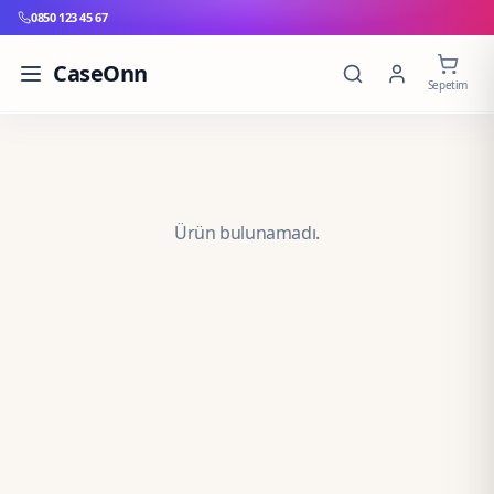
0850 123 45 67
CaseOnn
Sepetim
Ürün bulunamadı.