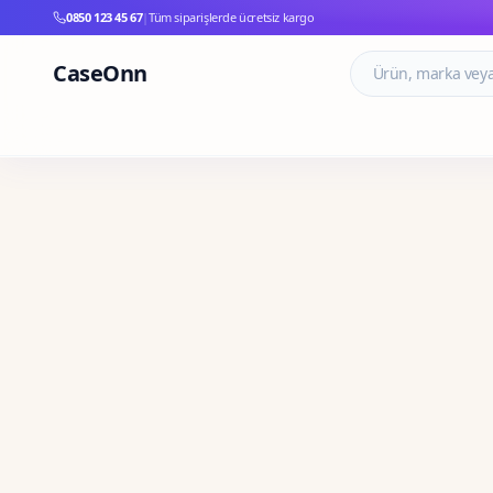
0850 123 45 67
|
Tüm siparişlerde ücretsiz kargo
CaseOnn