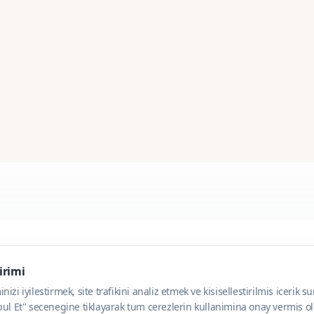
dirimi
zi iyilestirmek, site trafikini analiz etmek ve kisisellestirilmis icerik s
ul Et" secenegine tiklayarak tum cerezlerin kullanimina onay vermis olu