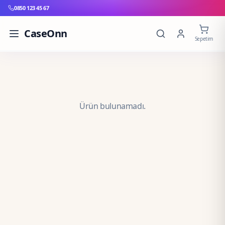
0850 123 45 67
CaseOnn
Sepetim
Ürün bulunamadı.