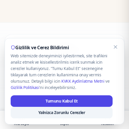
CaseOnn
Gizlilik ve Cerez Bildirimi
Web sitemizde deneyiminizi iyilestirmek, site trafikini
© 2025 CaseOnn. Tüm hakları saklıdır.
analiz etmek ve kisisellestirilmis icerik sunmak icin
cerezler kullaniyoruz. "Tumu Kabul Et" secenegine
tiklayarak tum cerezlerin kullanimina onay vermis
olursunuz. Detayli bilgi icin
KVKK Aydinlatma Metni
ve
Gizlilik Politikasi
'ni inceleyebilirsiniz.
Güvenli ödeme altyapısı
iyzico
tarafından sağlanmaktadır.
Tumunu Kabul Et
iyzico ile Öde
Troy
VISA
Mastercard
AMEX
Yalnizca Zorunlu Cerezler
Ana Sayfa
Sepet
Hesabım