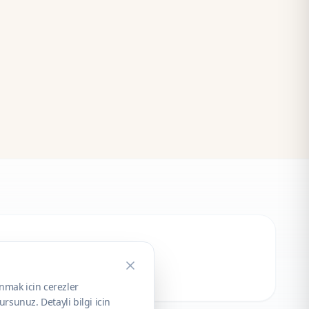
unmak icin cerezler
rsunuz. Detayli bilgi icin