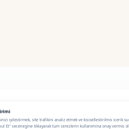
dirimi
zi iyilestirmek, site trafikini analiz etmek ve kisisellestirilmis icerik s
ul Et" secenegine tiklayarak tum cerezlerin kullanimina onay vermis olu