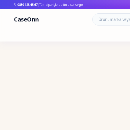
0850 123 45 67
|
Tüm siparişlerde ücretsiz kargo
CaseOnn