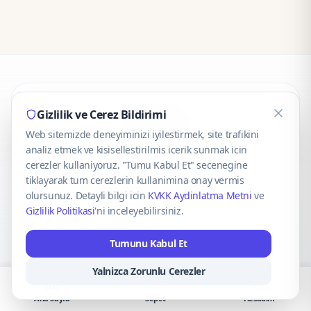
CaseOnn
Gizlilik ve Cerez Bildirimi
Web sitemizde deneyiminizi iyilestirmek, site trafikini
© 2025 CaseOnn. Tüm hakları saklıdır.
analiz etmek ve kisisellestirilmis icerik sunmak icin
cerezler kullaniyoruz. "Tumu Kabul Et" secenegine
tiklayarak tum cerezlerin kullanimina onay vermis
olursunuz. Detayli bilgi icin
KVKK Aydinlatma Metni
ve
Gizlilik Politikasi
'ni inceleyebilirsiniz.
Güvenli ödeme altyapısı
iyzico
tarafından sağlanmaktadır.
Tumunu Kabul Et
iyzico ile Öde
Troy
VISA
Mastercard
AMEX
Yalnizca Zorunlu Cerezler
Ana Sayfa
Sepet
Hesabım