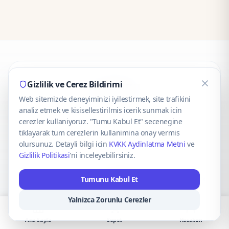
CaseOnn
Gizlilik ve Cerez Bildirimi
Web sitemizde deneyiminizi iyilestirmek, site trafikini
© 2025 CaseOnn. Tüm hakları saklıdır.
analiz etmek ve kisisellestirilmis icerik sunmak icin
cerezler kullaniyoruz. "Tumu Kabul Et" secenegine
tiklayarak tum cerezlerin kullanimina onay vermis
olursunuz. Detayli bilgi icin
KVKK Aydinlatma Metni
ve
Gizlilik Politikasi
'ni inceleyebilirsiniz.
Güvenli ödeme altyapısı
iyzico
tarafından sağlanmaktadır.
Tumunu Kabul Et
iyzico ile Öde
Troy
VISA
Mastercard
AMEX
Yalnizca Zorunlu Cerezler
Ana Sayfa
Sepet
Hesabım