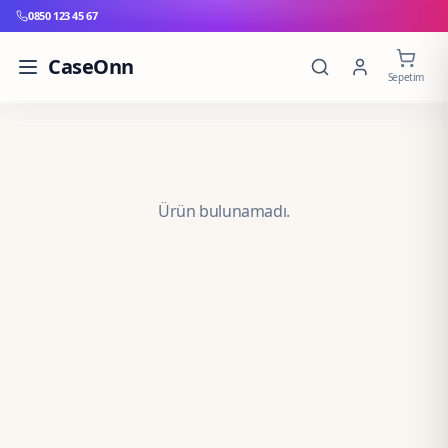
0850 123 45 67
CaseOnn
Sepetim
Ürün bulunamadı.