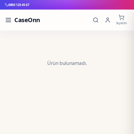
0850 123 45 67
CaseOnn
Sepetim
Ürün bulunamadı.