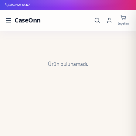
0850 123 45 67
CaseOnn
Sepetim
Ürün bulunamadı.