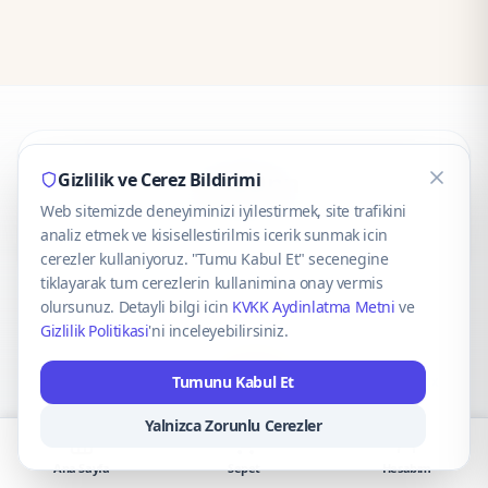
CaseOnn
Gizlilik ve Cerez Bildirimi
Web sitemizde deneyiminizi iyilestirmek, site trafikini
© 2025 CaseOnn. Tüm hakları saklıdır.
analiz etmek ve kisisellestirilmis icerik sunmak icin
cerezler kullaniyoruz. "Tumu Kabul Et" secenegine
tiklayarak tum cerezlerin kullanimina onay vermis
olursunuz. Detayli bilgi icin
KVKK Aydinlatma Metni
ve
Gizlilik Politikasi
'ni inceleyebilirsiniz.
Güvenli ödeme altyapısı
iyzico
tarafından sağlanmaktadır.
Tumunu Kabul Et
iyzico ile Öde
Troy
VISA
Mastercard
AMEX
Yalnizca Zorunlu Cerezler
Ana Sayfa
Sepet
Hesabım