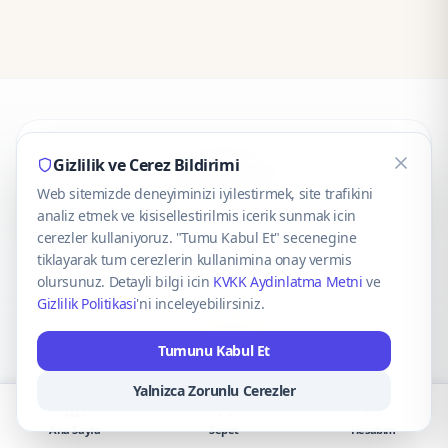
CaseOnn
Gizlilik ve Cerez Bildirimi
Web sitemizde deneyiminizi iyilestirmek, site trafikini
© 2025 CaseOnn. Tüm hakları saklıdır.
analiz etmek ve kisisellestirilmis icerik sunmak icin
cerezler kullaniyoruz. "Tumu Kabul Et" secenegine
tiklayarak tum cerezlerin kullanimina onay vermis
olursunuz. Detayli bilgi icin
KVKK Aydinlatma Metni
ve
Gizlilik Politikasi
'ni inceleyebilirsiniz.
Güvenli ödeme altyapısı
iyzico
tarafından sağlanmaktadır.
Tumunu Kabul Et
iyzico ile Öde
Troy
VISA
Mastercard
AMEX
Yalnizca Zorunlu Cerezler
Ana Sayfa
Sepet
Hesabım