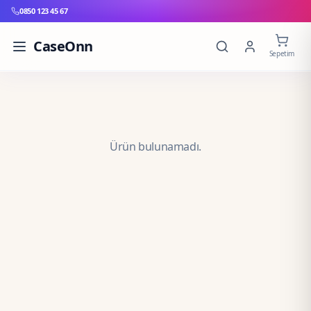
0850 123 45 67
CaseOnn
Sepetim
Ürün bulunamadı.