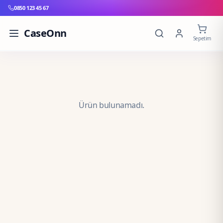
0850 123 45 67
CaseOnn
Sepetim
Ürün bulunamadı.