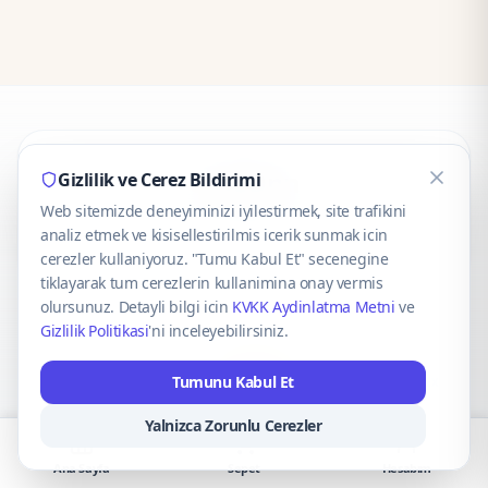
CaseOnn
Gizlilik ve Cerez Bildirimi
Web sitemizde deneyiminizi iyilestirmek, site trafikini
© 2025 CaseOnn. Tüm hakları saklıdır.
analiz etmek ve kisisellestirilmis icerik sunmak icin
cerezler kullaniyoruz. "Tumu Kabul Et" secenegine
tiklayarak tum cerezlerin kullanimina onay vermis
olursunuz. Detayli bilgi icin
KVKK Aydinlatma Metni
ve
Gizlilik Politikasi
'ni inceleyebilirsiniz.
Güvenli ödeme altyapısı
iyzico
tarafından sağlanmaktadır.
Tumunu Kabul Et
iyzico ile Öde
Troy
VISA
Mastercard
AMEX
Yalnizca Zorunlu Cerezler
Ana Sayfa
Sepet
Hesabım