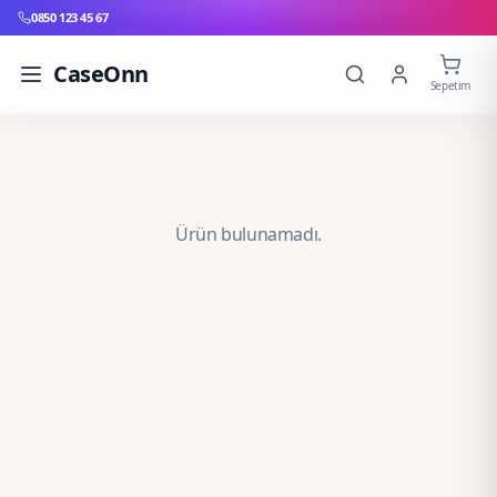
0850 123 45 67
CaseOnn
Sepetim
Ürün bulunamadı.