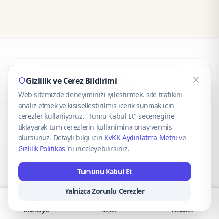
CaseOnn
Gizlilik ve Cerez Bildirimi
Web sitemizde deneyiminizi iyilestirmek, site trafikini
© 2025 CaseOnn. Tüm hakları saklıdır.
analiz etmek ve kisisellestirilmis icerik sunmak icin
cerezler kullaniyoruz. "Tumu Kabul Et" secenegine
tiklayarak tum cerezlerin kullanimina onay vermis
olursunuz. Detayli bilgi icin
KVKK Aydinlatma Metni
ve
Gizlilik Politikasi
'ni inceleyebilirsiniz.
Güvenli ödeme altyapısı
iyzico
tarafından sağlanmaktadır.
Tumunu Kabul Et
iyzico ile Öde
Troy
VISA
Mastercard
AMEX
Yalnizca Zorunlu Cerezler
Ana Sayfa
Sepet
Hesabım