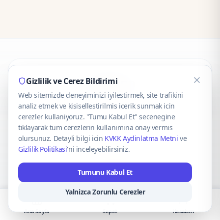
CaseOnn
Gizlilik ve Cerez Bildirimi
Web sitemizde deneyiminizi iyilestirmek, site trafikini
© 2025 CaseOnn. Tüm hakları saklıdır.
analiz etmek ve kisisellestirilmis icerik sunmak icin
cerezler kullaniyoruz. "Tumu Kabul Et" secenegine
tiklayarak tum cerezlerin kullanimina onay vermis
olursunuz. Detayli bilgi icin
KVKK Aydinlatma Metni
ve
Gizlilik Politikasi
'ni inceleyebilirsiniz.
Güvenli ödeme altyapısı
iyzico
tarafından sağlanmaktadır.
Tumunu Kabul Et
iyzico ile Öde
Troy
VISA
Mastercard
AMEX
Yalnizca Zorunlu Cerezler
Ana Sayfa
Sepet
Hesabım