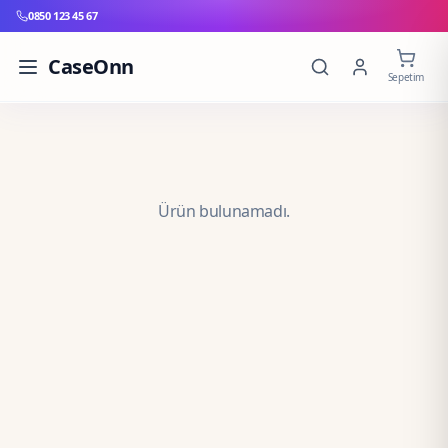
0850 123 45 67
CaseOnn
Sepetim
Ürün bulunamadı.