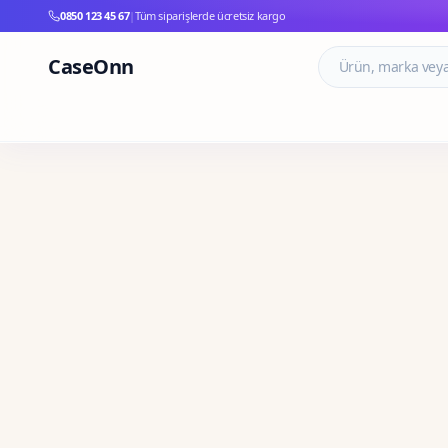
0850 123 45 67
|
Tüm siparişlerde ücretsiz kargo
CaseOnn