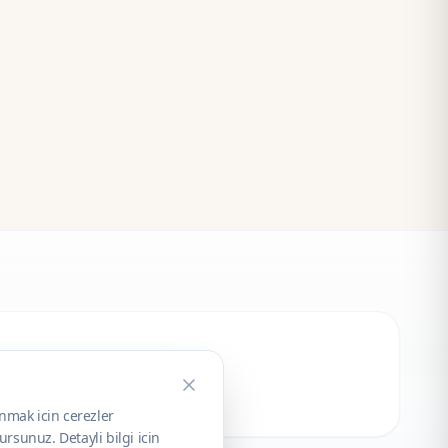
unmak icin cerezler
rsunuz. Detayli bilgi icin