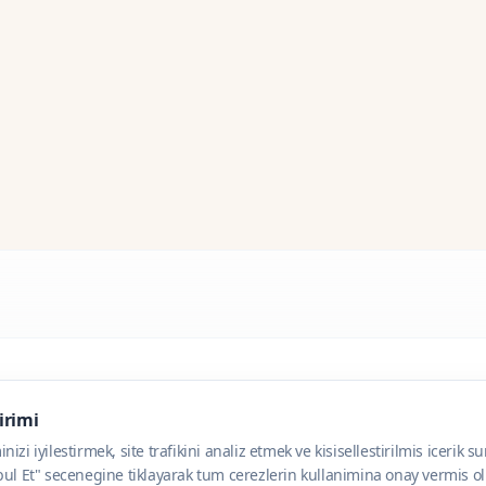
dirimi
zi iyilestirmek, site trafikini analiz etmek ve kisisellestirilmis icerik s
ul Et" secenegine tiklayarak tum cerezlerin kullanimina onay vermis olu