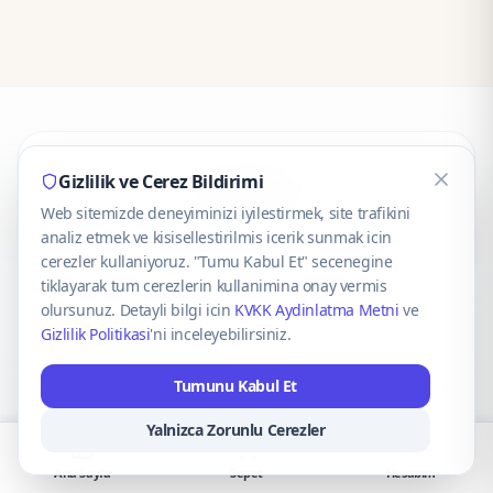
CaseOnn
Gizlilik ve Cerez Bildirimi
Web sitemizde deneyiminizi iyilestirmek, site trafikini
© 2025 CaseOnn. Tüm hakları saklıdır.
analiz etmek ve kisisellestirilmis icerik sunmak icin
cerezler kullaniyoruz. "Tumu Kabul Et" secenegine
tiklayarak tum cerezlerin kullanimina onay vermis
olursunuz. Detayli bilgi icin
KVKK Aydinlatma Metni
ve
Gizlilik Politikasi
'ni inceleyebilirsiniz.
Güvenli ödeme altyapısı
iyzico
tarafından sağlanmaktadır.
Tumunu Kabul Et
iyzico ile Öde
Troy
VISA
Mastercard
AMEX
Yalnizca Zorunlu Cerezler
Ana Sayfa
Sepet
Hesabım