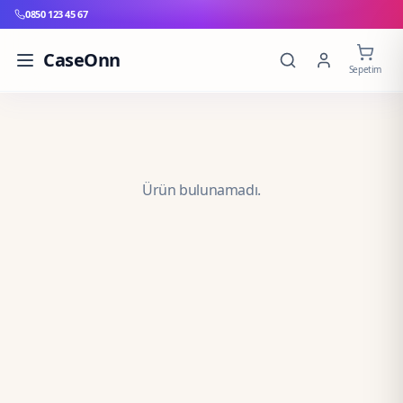
0850 123 45 67
CaseOnn
Sepetim
Ürün bulunamadı.