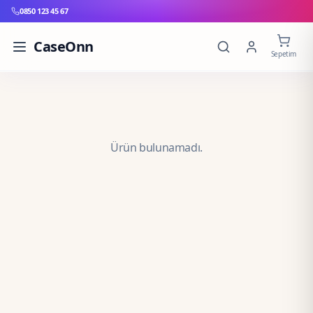
0850 123 45 67
CaseOnn
Sepetim
Ürün bulunamadı.