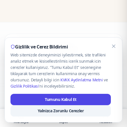
CaseOnn
Gizlilik ve Cerez Bildirimi
Web sitemizde deneyiminizi iyilestirmek, site trafikini
© 2025 CaseOnn. Tüm hakları saklıdır.
analiz etmek ve kisisellestirilmis icerik sunmak icin
cerezler kullaniyoruz. "Tumu Kabul Et" secenegine
tiklayarak tum cerezlerin kullanimina onay vermis
olursunuz. Detayli bilgi icin
KVKK Aydinlatma Metni
ve
Gizlilik Politikasi
'ni inceleyebilirsiniz.
Güvenli ödeme altyapısı
iyzico
tarafından sağlanmaktadır.
Tumunu Kabul Et
iyzico ile Öde
Troy
VISA
Mastercard
AMEX
Yalnizca Zorunlu Cerezler
Ana Sayfa
Sepet
Hesabım