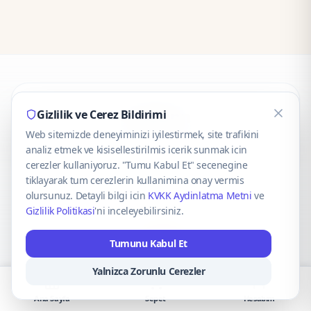
CaseOnn
Gizlilik ve Cerez Bildirimi
Web sitemizde deneyiminizi iyilestirmek, site trafikini
© 2025 CaseOnn. Tüm hakları saklıdır.
analiz etmek ve kisisellestirilmis icerik sunmak icin
cerezler kullaniyoruz. "Tumu Kabul Et" secenegine
tiklayarak tum cerezlerin kullanimina onay vermis
olursunuz. Detayli bilgi icin
KVKK Aydinlatma Metni
ve
Gizlilik Politikasi
'ni inceleyebilirsiniz.
Güvenli ödeme altyapısı
iyzico
tarafından sağlanmaktadır.
Tumunu Kabul Et
iyzico ile Öde
Troy
VISA
Mastercard
AMEX
Yalnizca Zorunlu Cerezler
Ana Sayfa
Sepet
Hesabım