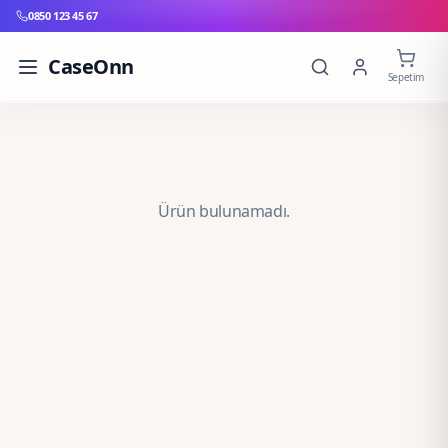
0850 123 45 67
CaseOnn
Sepetim
Ürün bulunamadı.