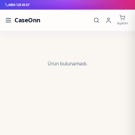
0850 123 45 67
CaseOnn
Sepetim
Ürün bulunamadı.