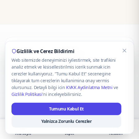
CaseOnn
Gizlilik ve Cerez Bildirimi
Web sitemizde deneyiminizi iyilestirmek, site trafikini
© 2025 CaseOnn. Tüm hakları saklıdır.
analiz etmek ve kisisellestirilmis icerik sunmak icin
cerezler kullaniyoruz. "Tumu Kabul Et" secenegine
tiklayarak tum cerezlerin kullanimina onay vermis
olursunuz. Detayli bilgi icin
KVKK Aydinlatma Metni
ve
Gizlilik Politikasi
'ni inceleyebilirsiniz.
Güvenli ödeme altyapısı
iyzico
tarafından sağlanmaktadır.
Tumunu Kabul Et
iyzico ile Öde
Troy
VISA
Mastercard
AMEX
Yalnizca Zorunlu Cerezler
Ana Sayfa
Sepet
Hesabım