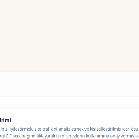
dirimi
zi iyilestirmek, site trafikini analiz etmek ve kisisellestirilmis icerik s
ul Et" secenegine tiklayarak tum cerezlerin kullanimina onay vermis olu