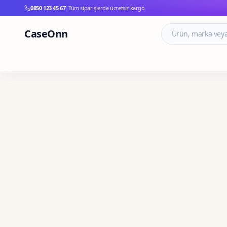
0850 123 45 67
|
Tüm siparişlerde ücretsiz kargo
CaseOnn