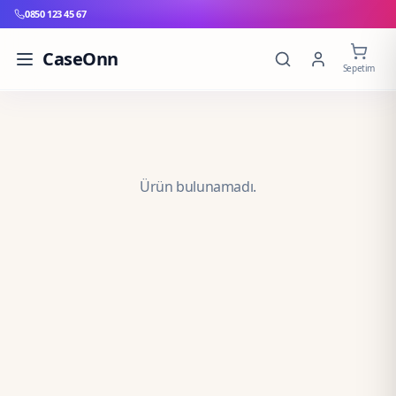
0850 123 45 67
CaseOnn
Sepetim
Ürün bulunamadı.