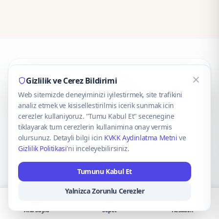
CaseOnn
Gizlilik ve Cerez Bildirimi
Web sitemizde deneyiminizi iyilestirmek, site trafikini
© 2025 CaseOnn. Tüm hakları saklıdır.
analiz etmek ve kisisellestirilmis icerik sunmak icin
cerezler kullaniyoruz. "Tumu Kabul Et" secenegine
tiklayarak tum cerezlerin kullanimina onay vermis
olursunuz. Detayli bilgi icin
KVKK Aydinlatma Metni
ve
Gizlilik Politikasi
'ni inceleyebilirsiniz.
Güvenli ödeme altyapısı
iyzico
tarafından sağlanmaktadır.
Tumunu Kabul Et
iyzico ile Öde
Troy
VISA
Mastercard
AMEX
Yalnizca Zorunlu Cerezler
Ana Sayfa
Sepet
Hesabım