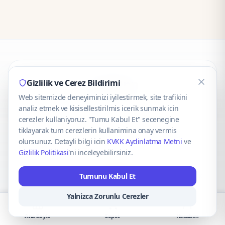
CaseOnn
Gizlilik ve Cerez Bildirimi
Web sitemizde deneyiminizi iyilestirmek, site trafikini
© 2025 CaseOnn. Tüm hakları saklıdır.
analiz etmek ve kisisellestirilmis icerik sunmak icin
cerezler kullaniyoruz. "Tumu Kabul Et" secenegine
tiklayarak tum cerezlerin kullanimina onay vermis
olursunuz. Detayli bilgi icin
KVKK Aydinlatma Metni
ve
Gizlilik Politikasi
'ni inceleyebilirsiniz.
Güvenli ödeme altyapısı
iyzico
tarafından sağlanmaktadır.
Tumunu Kabul Et
iyzico ile Öde
Troy
VISA
Mastercard
AMEX
Yalnizca Zorunlu Cerezler
Ana Sayfa
Sepet
Hesabım