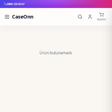
0850 123 45 67
CaseOnn
Sepetim
Ürün bulunamadı.