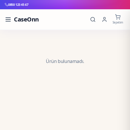
0850 123 45 67
CaseOnn
Sepetim
Ürün bulunamadı.