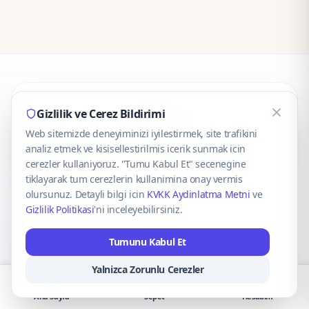
CaseOnn
Gizlilik ve Cerez Bildirimi
Web sitemizde deneyiminizi iyilestirmek, site trafikini
© 2025 CaseOnn. Tüm hakları saklıdır.
analiz etmek ve kisisellestirilmis icerik sunmak icin
cerezler kullaniyoruz. "Tumu Kabul Et" secenegine
tiklayarak tum cerezlerin kullanimina onay vermis
olursunuz. Detayli bilgi icin
KVKK Aydinlatma Metni
ve
Gizlilik Politikasi
'ni inceleyebilirsiniz.
Güvenli ödeme altyapısı
iyzico
tarafından sağlanmaktadır.
Tumunu Kabul Et
iyzico ile Öde
Troy
VISA
Mastercard
AMEX
Yalnizca Zorunlu Cerezler
Ana Sayfa
Sepet
Hesabım