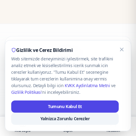
CaseOnn
Gizlilik ve Cerez Bildirimi
Web sitemizde deneyiminizi iyilestirmek, site trafikini
© 2025 CaseOnn. Tüm hakları saklıdır.
analiz etmek ve kisisellestirilmis icerik sunmak icin
cerezler kullaniyoruz. "Tumu Kabul Et" secenegine
tiklayarak tum cerezlerin kullanimina onay vermis
olursunuz. Detayli bilgi icin
KVKK Aydinlatma Metni
ve
Gizlilik Politikasi
'ni inceleyebilirsiniz.
Güvenli ödeme altyapısı
iyzico
tarafından sağlanmaktadır.
Tumunu Kabul Et
iyzico ile Öde
Troy
VISA
Mastercard
AMEX
Yalnizca Zorunlu Cerezler
Ana Sayfa
Sepet
Hesabım