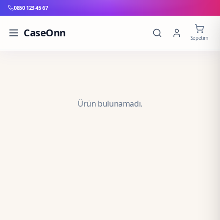
0850 123 45 67
CaseOnn
Sepetim
Ürün bulunamadı.