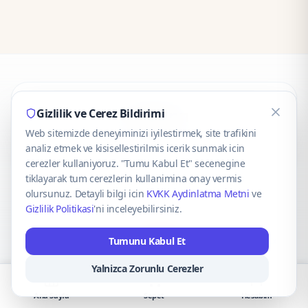
CaseOnn
Gizlilik ve Cerez Bildirimi
Web sitemizde deneyiminizi iyilestirmek, site trafikini
© 2025 CaseOnn. Tüm hakları saklıdır.
analiz etmek ve kisisellestirilmis icerik sunmak icin
cerezler kullaniyoruz. "Tumu Kabul Et" secenegine
tiklayarak tum cerezlerin kullanimina onay vermis
olursunuz. Detayli bilgi icin
KVKK Aydinlatma Metni
ve
Gizlilik Politikasi
'ni inceleyebilirsiniz.
Güvenli ödeme altyapısı
iyzico
tarafından sağlanmaktadır.
Tumunu Kabul Et
iyzico ile Öde
Troy
VISA
Mastercard
AMEX
Yalnizca Zorunlu Cerezler
Ana Sayfa
Sepet
Hesabım