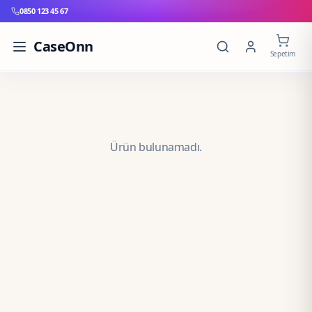
0850 123 45 67
CaseOnn
Sepetim
Ürün bulunamadı.