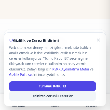
CaseOnn
Gizlilik ve Cerez Bildirimi
Web sitemizde deneyiminizi iyilestirmek, site trafikini
© 2025 CaseOnn. Tüm hakları saklıdır.
analiz etmek ve kisisellestirilmis icerik sunmak icin
cerezler kullaniyoruz. "Tumu Kabul Et" secenegine
tiklayarak tum cerezlerin kullanimina onay vermis
olursunuz. Detayli bilgi icin
KVKK Aydinlatma Metni
ve
Gizlilik Politikasi
'ni inceleyebilirsiniz.
Güvenli ödeme altyapısı
iyzico
tarafından sağlanmaktadır.
Tumunu Kabul Et
iyzico ile Öde
Troy
VISA
Mastercard
AMEX
Yalnizca Zorunlu Cerezler
Ana Sayfa
Sepet
Hesabım