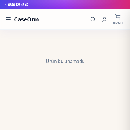
0850 123 45 67
CaseOnn
Sepetim
Ürün bulunamadı.