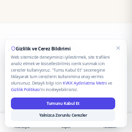
CaseOnn
Gizlilik ve Cerez Bildirimi
Web sitemizde deneyiminizi iyilestirmek, site trafikini
© 2025 CaseOnn. Tüm hakları saklıdır.
analiz etmek ve kisisellestirilmis icerik sunmak icin
cerezler kullaniyoruz. "Tumu Kabul Et" secenegine
tiklayarak tum cerezlerin kullanimina onay vermis
olursunuz. Detayli bilgi icin
KVKK Aydinlatma Metni
ve
Gizlilik Politikasi
'ni inceleyebilirsiniz.
Güvenli ödeme altyapısı
iyzico
tarafından sağlanmaktadır.
Tumunu Kabul Et
iyzico ile Öde
Troy
VISA
Mastercard
AMEX
Yalnizca Zorunlu Cerezler
Ana Sayfa
Sepet
Hesabım