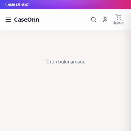
0850 123 45 67
CaseOnn
Sepetim
Ürün bulunamadı.