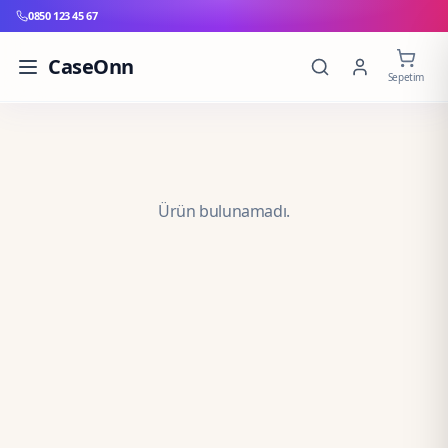
0850 123 45 67
CaseOnn
Sepetim
Ürün bulunamadı.