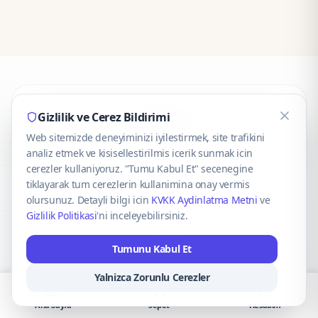
CaseOnn
Gizlilik ve Cerez Bildirimi
Web sitemizde deneyiminizi iyilestirmek, site trafikini
© 2025 CaseOnn. Tüm hakları saklıdır.
analiz etmek ve kisisellestirilmis icerik sunmak icin
cerezler kullaniyoruz. "Tumu Kabul Et" secenegine
tiklayarak tum cerezlerin kullanimina onay vermis
olursunuz. Detayli bilgi icin
KVKK Aydinlatma Metni
ve
Gizlilik Politikasi
'ni inceleyebilirsiniz.
Güvenli ödeme altyapısı
iyzico
tarafından sağlanmaktadır.
Tumunu Kabul Et
iyzico ile Öde
Troy
VISA
Mastercard
AMEX
Yalnizca Zorunlu Cerezler
Ana Sayfa
Sepet
Hesabım