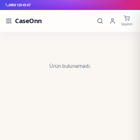
0850 123 45 67
CaseOnn
Sepetim
Ürün bulunamadı.