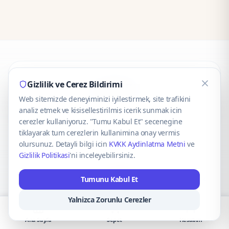
CaseOnn
Gizlilik ve Cerez Bildirimi
Web sitemizde deneyiminizi iyilestirmek, site trafikini
© 2025 CaseOnn. Tüm hakları saklıdır.
analiz etmek ve kisisellestirilmis icerik sunmak icin
cerezler kullaniyoruz. "Tumu Kabul Et" secenegine
tiklayarak tum cerezlerin kullanimina onay vermis
olursunuz. Detayli bilgi icin
KVKK Aydinlatma Metni
ve
Gizlilik Politikasi
'ni inceleyebilirsiniz.
Güvenli ödeme altyapısı
iyzico
tarafından sağlanmaktadır.
Tumunu Kabul Et
iyzico ile Öde
Troy
VISA
Mastercard
AMEX
Yalnizca Zorunlu Cerezler
Ana Sayfa
Sepet
Hesabım