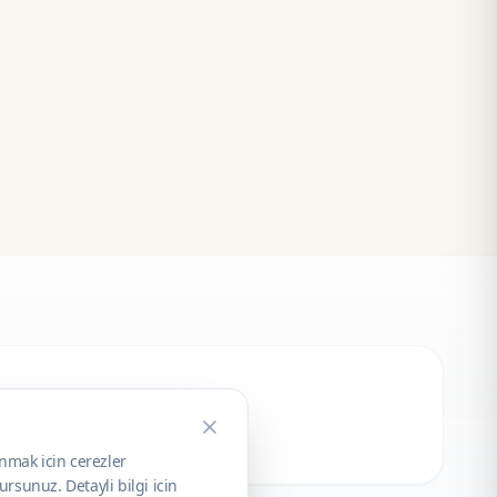
unmak icin cerezler
rsunuz. Detayli bilgi icin