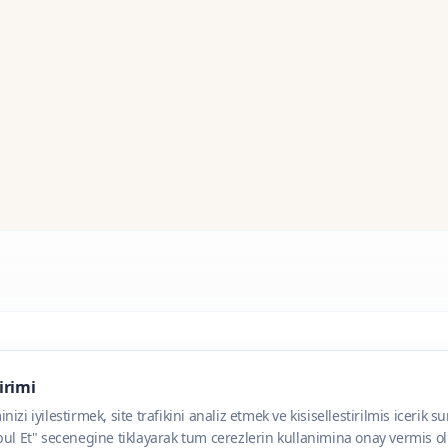
dirimi
zi iyilestirmek, site trafikini analiz etmek ve kisisellestirilmis icerik s
ul Et" secenegine tiklayarak tum cerezlerin kullanimina onay vermis olu