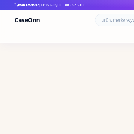
0850 123 45 67
|
Tüm siparişlerde ücretsiz kargo
CaseOnn