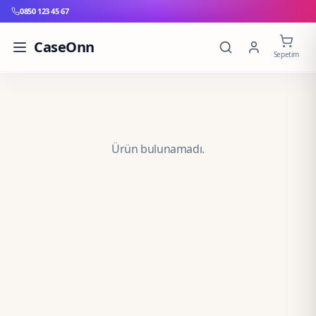
0850 123 45 67
CaseOnn
Sepetim
Ürün bulunamadı.