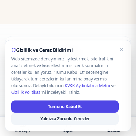
CaseOnn
Gizlilik ve Cerez Bildirimi
Web sitemizde deneyiminizi iyilestirmek, site trafikini
© 2025 CaseOnn. Tüm hakları saklıdır.
analiz etmek ve kisisellestirilmis icerik sunmak icin
cerezler kullaniyoruz. "Tumu Kabul Et" secenegine
tiklayarak tum cerezlerin kullanimina onay vermis
olursunuz. Detayli bilgi icin
KVKK Aydinlatma Metni
ve
Gizlilik Politikasi
'ni inceleyebilirsiniz.
Güvenli ödeme altyapısı
iyzico
tarafından sağlanmaktadır.
Tumunu Kabul Et
iyzico ile Öde
Troy
VISA
Mastercard
AMEX
Yalnizca Zorunlu Cerezler
Ana Sayfa
Sepet
Hesabım