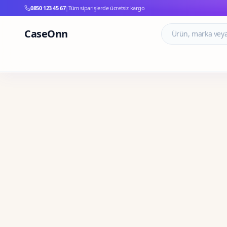
0850 123 45 67
|
Tüm siparişlerde ücretsiz kargo
CaseOnn