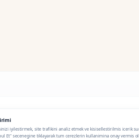
dirimi
zi iyilestirmek, site trafikini analiz etmek ve kisisellestirilmis icerik s
ul Et" secenegine tiklayarak tum cerezlerin kullanimina onay vermis olu