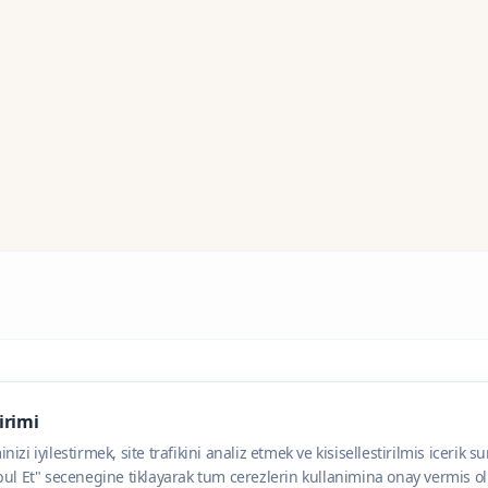
dirimi
zi iyilestirmek, site trafikini analiz etmek ve kisisellestirilmis icerik s
ul Et" secenegine tiklayarak tum cerezlerin kullanimina onay vermis olu