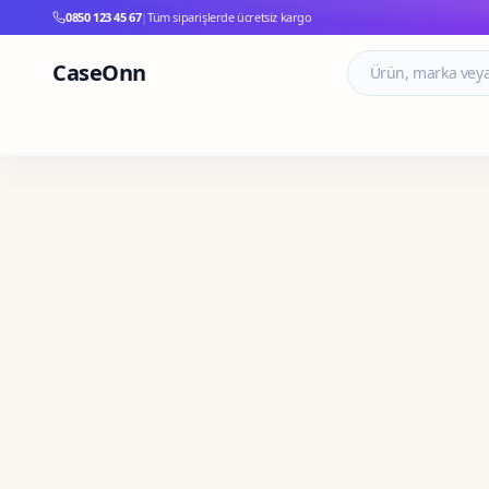
0850 123 45 67
|
Tüm siparişlerde ücretsiz kargo
CaseOnn