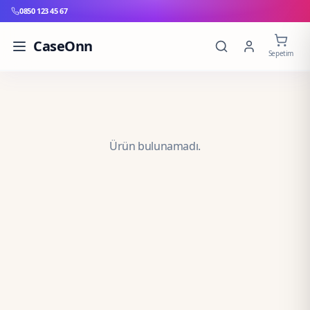
0850 123 45 67
CaseOnn
Sepetim
Ürün bulunamadı.