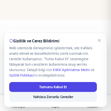
CaseOnn
Gizlilik ve Cerez Bildirimi
Web sitemizde deneyiminizi iyilestirmek, site trafikini
© 2025 CaseOnn. Tüm hakları saklıdır.
analiz etmek ve kisisellestirilmis icerik sunmak icin
cerezler kullaniyoruz. "Tumu Kabul Et" secenegine
tiklayarak tum cerezlerin kullanimina onay vermis
olursunuz. Detayli bilgi icin
KVKK Aydinlatma Metni
ve
Gizlilik Politikasi
'ni inceleyebilirsiniz.
Güvenli ödeme altyapısı
iyzico
tarafından sağlanmaktadır.
Tumunu Kabul Et
iyzico ile Öde
Troy
VISA
Mastercard
AMEX
Yalnizca Zorunlu Cerezler
Ana Sayfa
Sepet
Hesabım