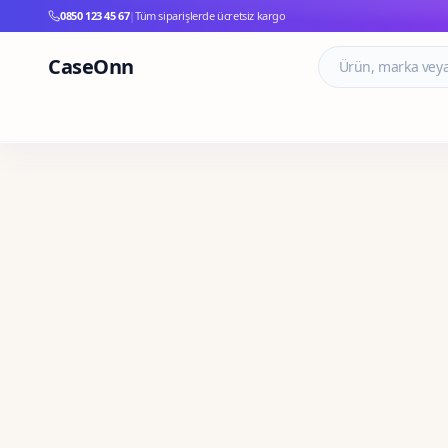
0850 123 45 67
|
Tüm siparişlerde ücretsiz kargo
CaseOnn