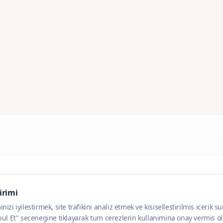
dirimi
zi iyilestirmek, site trafikini analiz etmek ve kisisellestirilmis icerik s
ul Et" secenegine tiklayarak tum cerezlerin kullanimina onay vermis olu