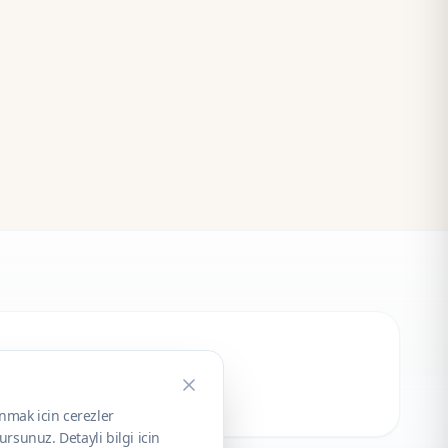
unmak icin cerezler
rsunuz. Detayli bilgi icin