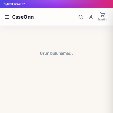
0850 123 45 67
CaseOnn
Sepetim
Ürün bulunamadı.