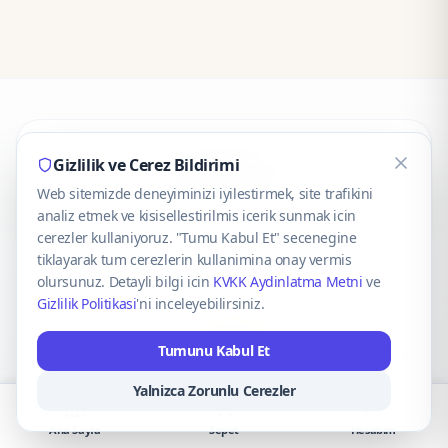
CaseOnn
Gizlilik ve Cerez Bildirimi
Web sitemizde deneyiminizi iyilestirmek, site trafikini
© 2025 CaseOnn. Tüm hakları saklıdır.
analiz etmek ve kisisellestirilmis icerik sunmak icin
cerezler kullaniyoruz. "Tumu Kabul Et" secenegine
tiklayarak tum cerezlerin kullanimina onay vermis
olursunuz. Detayli bilgi icin
KVKK Aydinlatma Metni
ve
Gizlilik Politikasi
'ni inceleyebilirsiniz.
Güvenli ödeme altyapısı
iyzico
tarafından sağlanmaktadır.
Tumunu Kabul Et
iyzico ile Öde
Troy
VISA
Mastercard
AMEX
Yalnizca Zorunlu Cerezler
Ana Sayfa
Sepet
Hesabım