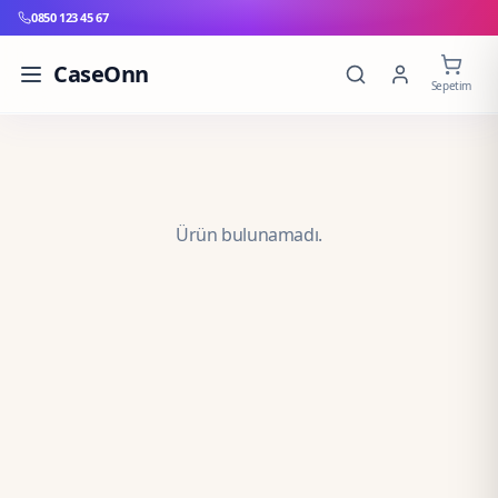
0850 123 45 67
CaseOnn
Sepetim
Ürün bulunamadı.