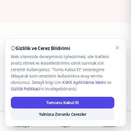
CaseOnn
Gizlilik ve Cerez Bildirimi
Web sitemizde deneyiminizi iyilestirmek, site trafikini
© 2025 CaseOnn. Tüm hakları saklıdır.
analiz etmek ve kisisellestirilmis icerik sunmak icin
cerezler kullaniyoruz. "Tumu Kabul Et" secenegine
tiklayarak tum cerezlerin kullanimina onay vermis
olursunuz. Detayli bilgi icin
KVKK Aydinlatma Metni
ve
Gizlilik Politikasi
'ni inceleyebilirsiniz.
Güvenli ödeme altyapısı
iyzico
tarafından sağlanmaktadır.
Tumunu Kabul Et
iyzico ile Öde
Troy
VISA
Mastercard
AMEX
Yalnizca Zorunlu Cerezler
Ana Sayfa
Sepet
Hesabım