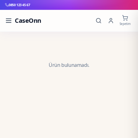
0850 123 45 67
CaseOnn
Sepetim
Ürün bulunamadı.