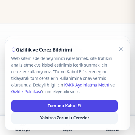
CaseOnn
Gizlilik ve Cerez Bildirimi
Web sitemizde deneyiminizi iyilestirmek, site trafikini
© 2025 CaseOnn. Tüm hakları saklıdır.
analiz etmek ve kisisellestirilmis icerik sunmak icin
cerezler kullaniyoruz. "Tumu Kabul Et" secenegine
tiklayarak tum cerezlerin kullanimina onay vermis
olursunuz. Detayli bilgi icin
KVKK Aydinlatma Metni
ve
Gizlilik Politikasi
'ni inceleyebilirsiniz.
Güvenli ödeme altyapısı
iyzico
tarafından sağlanmaktadır.
Tumunu Kabul Et
iyzico ile Öde
Troy
VISA
Mastercard
AMEX
Yalnizca Zorunlu Cerezler
Ana Sayfa
Sepet
Hesabım