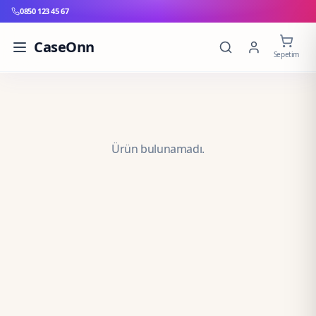
0850 123 45 67
CaseOnn
Sepetim
Ürün bulunamadı.