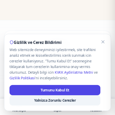
CaseOnn
Gizlilik ve Cerez Bildirimi
Web sitemizde deneyiminizi iyilestirmek, site trafikini
© 2025 CaseOnn. Tüm hakları saklıdır.
analiz etmek ve kisisellestirilmis icerik sunmak icin
cerezler kullaniyoruz. "Tumu Kabul Et" secenegine
tiklayarak tum cerezlerin kullanimina onay vermis
olursunuz. Detayli bilgi icin
KVKK Aydinlatma Metni
ve
Gizlilik Politikasi
'ni inceleyebilirsiniz.
Güvenli ödeme altyapısı
iyzico
tarafından sağlanmaktadır.
Tumunu Kabul Et
iyzico ile Öde
Troy
VISA
Mastercard
AMEX
Yalnizca Zorunlu Cerezler
Ana Sayfa
Sepet
Hesabım