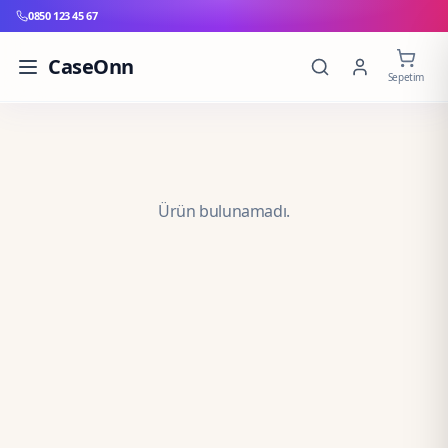
0850 123 45 67
CaseOnn
Sepetim
Ürün bulunamadı.