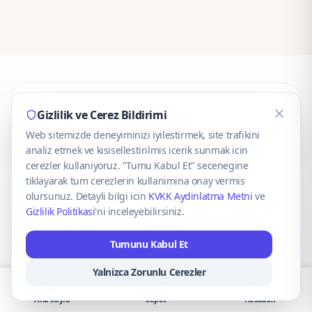
CaseOnn
Gizlilik ve Cerez Bildirimi
Web sitemizde deneyiminizi iyilestirmek, site trafikini
© 2025 CaseOnn. Tüm hakları saklıdır.
analiz etmek ve kisisellestirilmis icerik sunmak icin
cerezler kullaniyoruz. "Tumu Kabul Et" secenegine
tiklayarak tum cerezlerin kullanimina onay vermis
olursunuz. Detayli bilgi icin
KVKK Aydinlatma Metni
ve
Gizlilik Politikasi
'ni inceleyebilirsiniz.
Güvenli ödeme altyapısı
iyzico
tarafından sağlanmaktadır.
Tumunu Kabul Et
iyzico ile Öde
Troy
VISA
Mastercard
AMEX
Yalnizca Zorunlu Cerezler
Ana Sayfa
Sepet
Hesabım