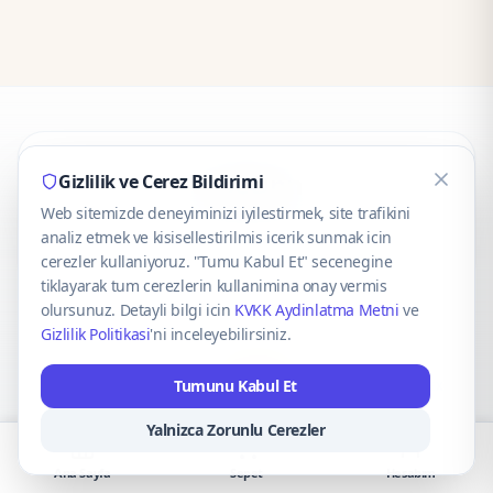
CaseOnn
Gizlilik ve Cerez Bildirimi
Web sitemizde deneyiminizi iyilestirmek, site trafikini
© 2025 CaseOnn. Tüm hakları saklıdır.
analiz etmek ve kisisellestirilmis icerik sunmak icin
cerezler kullaniyoruz. "Tumu Kabul Et" secenegine
tiklayarak tum cerezlerin kullanimina onay vermis
olursunuz. Detayli bilgi icin
KVKK Aydinlatma Metni
ve
Gizlilik Politikasi
'ni inceleyebilirsiniz.
Güvenli ödeme altyapısı
iyzico
tarafından sağlanmaktadır.
Tumunu Kabul Et
iyzico ile Öde
Troy
VISA
Mastercard
AMEX
Yalnizca Zorunlu Cerezler
Ana Sayfa
Sepet
Hesabım