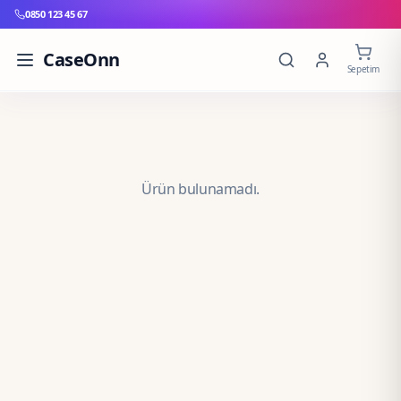
0850 123 45 67
CaseOnn
Sepetim
Ürün bulunamadı.